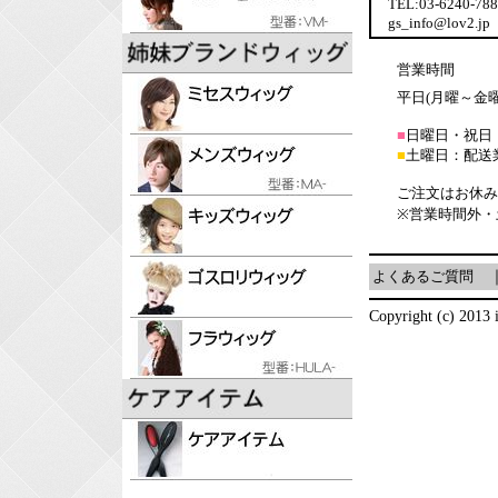
TEL:03-6240-7
gs_info@lov2.jp
営業時間
平日(月曜～金曜日
■
日曜日・祝日
■
土曜日：配送
ご注文はお休み
※営業時間外・
よくあるご質問
Copyright (c) 2013 i