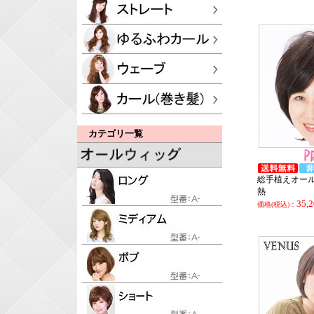
カテゴリ一覧
総手植えオールウ
熱
35,
価格(税込)：