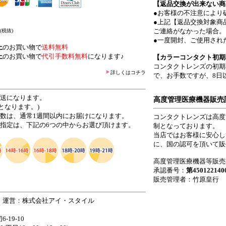
【返品交換が出来ない商
●お客様の不注意により
●上記【返品交換対象商
ご連絡がなかった場合。
(税抜)
●一度開封、ご使用され
上
のお買い物で
送料無料
上
のお買い物で
代引手数料無料
になります♪
【カラーコンタクト初期
コンタクトレンズの初期
詳しくはコチラ
で、お手数ですが、8日
発送になります。
高度管理医療機器販売
となります。)
日数は、通常1週間以内にお届けになります。
コンタクトレンズは高度
ご指定は、下記の6つの中からお選び頂けます。
制となっております。
当店ではお客様に安心し
に、国の認可を頂いて販
高度管理医療機器等販売
承認番号：
第450122140
販売管理者：竹原皇行
 運営：株式会社アイ・スタイル
19-10