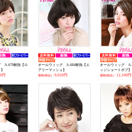
 A-679耐熱【ロ
オールウィッグ A-684耐熱【エ
オールウィッグ A-
ト】
アリーマッシュ】
ッジショートボブ】
80円
9,020円
12,100円
価格(税込)：
価格(税込)：