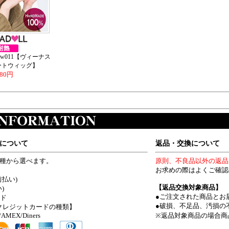
w011【ヴィーナス
ートウィッグ】
580円
について
返品・交換について
4種から選べます。
原則、不良品以外の返品
お求めの際はよくご確認
前払い)
【返品交換対象商品】
)
●ご注文された商品とお
ード
●破損、不足品、汚損の
クレジットカードの種類】
/AMEX/Diners
※返品対象商品の場合商