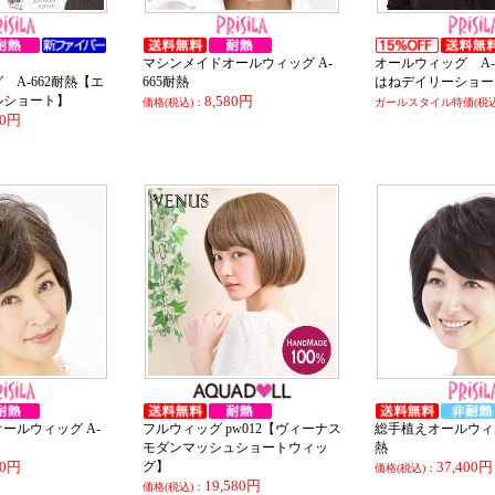
マシンメイドオールウィッグ A-
オールウィッグ A-
 A-662耐熱【エ
665耐熱
はねデイリーショー
ルショート】
8,580円
価格(税込)：
ガールスタイル特価(税込
20円
ールウィッグ A-
フルウィッグ pw012【ヴィーナス
総手植えオールウィッグ
モダンマッシュショートウィッ
80円
グ】
37,400円
価格(税込)：
19,580円
価格(税込)：