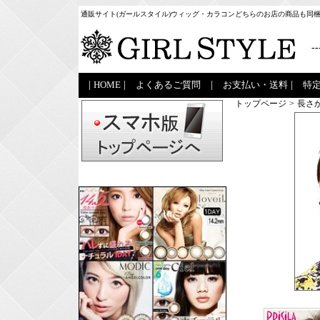
通販サイト(ガールスタイル)ウィッグ・カラコンどちらのお店の商品も同
--
|
HOME
|
よくあるご質問
|
お支払い・送料
|
特
トップページ
>
長さ