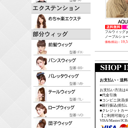
フルウィッグ p
ノーブルショ
19,
価格(税込)：
お支払い・送料
お支払い方法は
■代金引換
■コンビニ決済(
■銀行振込(前払い
■クレジットカ
【ご利用可能な
VISA/Master/JCB