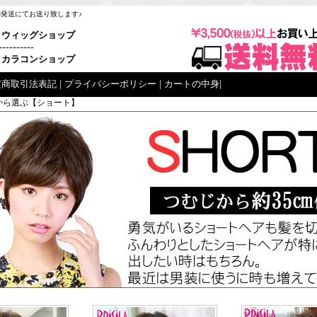
梱発送にてお送り致します♪
ウィッグショップ
----------
カラコンショップ
定商取引法表記
|
プライバシーポリシー
|
カートの中身
|
から選ぶ【ショート】