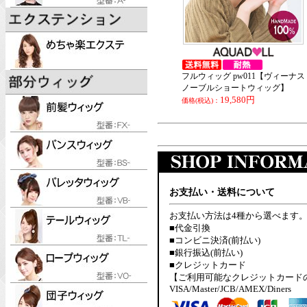
フルウィッグ pw011【ヴィーナス
ノーブルショートウィッグ】
19,580円
価格(税込)：
お支払い・送料について
お支払い方法は4種から選べます
■代金引換
■コンビニ決済(前払い)
■銀行振込(前払い)
■クレジットカード
【ご利用可能なクレジットカード
VISA/Master/JCB/AMEX/Diners