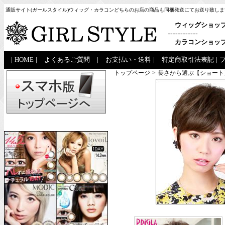
通販サイト(ガールスタイル)ウィッグ・カラコンどちらのお店の商品も同梱発送にてお送り致しま
ウィッグショッ
------------
カラコンショッ
|
HOME
|
よくあるご質問
|
お支払い・送料
|
特定商取引法表記
|
トップページ
>
長さから選ぶ【ショート