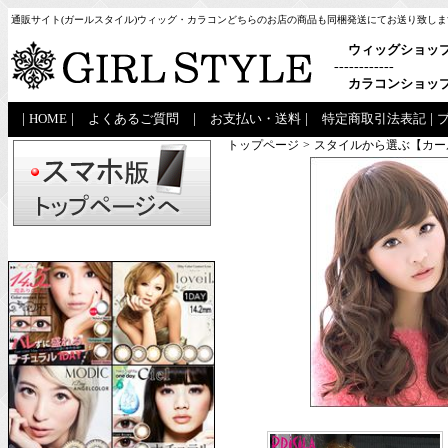
通販サイト(ガールスタイル)ウィッグ・カラコンどちらのお店の商品も同梱発送にてお送り致しま
ウィッグショッ
------------
カラコンショッ
|
HOME
|
よくあるご質問
|
お支払い・送料
|
特定商取引法表記
|
トップページ
>
スタイルから選ぶ【カー