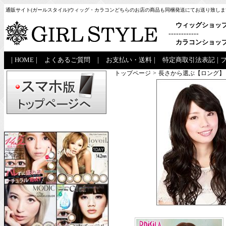
通販サイト(ガールスタイル)ウィッグ・カラコンどちらのお店の商品も同梱発送にてお送り致しま
ウィッグショッ
------------
カラコンショッ
|
HOME
|
よくあるご質問
|
お支払い・送料
|
特定商取引法表記
|
トップページ
>
長さから選ぶ【ロング】