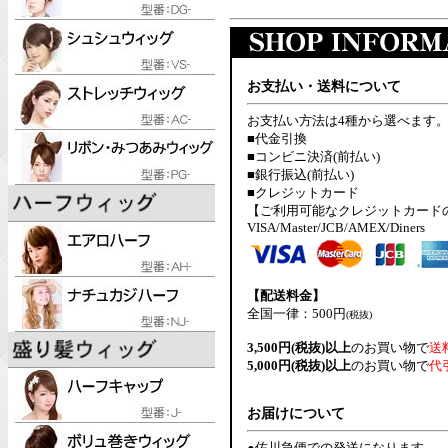
お支払い・送料について
お支払い方法は4種から選べます
■代金引換
■コンビニ決済(前払い)
■銀行振込(前払い)
■クレジットカード
【ご利用可能なクレジットカード
VISA/Master/JCB/AMEX/Diners
【配送料金】
全国一律：500円
(税抜)
3,500円(税抜)以上
のお買い物で
送
5,000円(税抜)以上
のお買い物で
代
お届けについて
●佐川急便での発送になります。