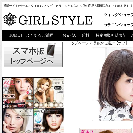
通販サイト(ガールスタイル)ウィッグ・カラコンどちらのお店の商品も同梱発送にてお送り致しま
ウィッグショッ
------------
カラコンショッ
|
HOME
|
よくあるご質問
|
お支払い・送料
|
特定商取引法表記
|
トップページ
>
長さから選ぶ【ボブ】