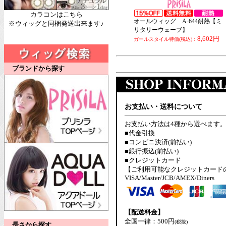
カラコンはこちら
オールウィッグ A-644耐熱【ミ
※ウィッグと同梱発送出来ます♪
リタリーウェーブ】
8,602円
ガールスタイル特価(税込)：
ブランドから探す
お支払い・送料について
お支払い方法は4種から選べます
■代金引換
■コンビニ決済(前払い)
■銀行振込(前払い)
■クレジットカード
【ご利用可能なクレジットカード
VISA/Master/JCB/AMEX/Diners
【配送料金】
全国一律：500円
(税抜)
長さから探す