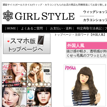
通販サイト(ガールスタイル)ウィッグ・カラコンどちらのお店の商品も同梱発送にてお送り致しま
ウィッグショッ
------------
カラコンショッ
|
HOME
|
よくあるご質問
|
お支払い・送料
|
特定商取引法表記
|
トップページ
>
注目ワード【外国人風】
外国人風
抜け感や軽さ、透明感が外
くせっ毛風のフワッとした