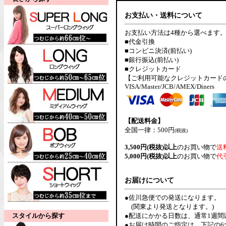
お支払い・送料について
お支払い方法は4種から選べます
■代金引換
■コンビニ決済(前払い)
■銀行振込(前払い)
■クレジットカード
【ご利用可能なクレジットカード
VISA/Master/JCB/AMEX/Diners
【配送料金】
全国一律：500円
(税抜)
3,500円(税抜)以上
のお買い物で
送
5,000円(税抜)以上
のお買い物で
代
お届けについて
●佐川急便での発送になります。
(関東より発送となります。)
スタイルから探す
●配送にかかる日数は、通常1週
●お届け時間のご指定は、下記の