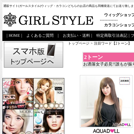
通販サイト(ガールスタイル)ウィッグ・カラコンどちらのお店の商品も同梱発送にてお送り致しま
ウィッグショッ
------------
カラコンショッ
|
HOME
|
よくあるご質問
|
お支払い・送料
|
特定商取引法表記
|
トップページ
>
注目ワード【2トーン】
2トーン
お洒落女子必見!!誰もが