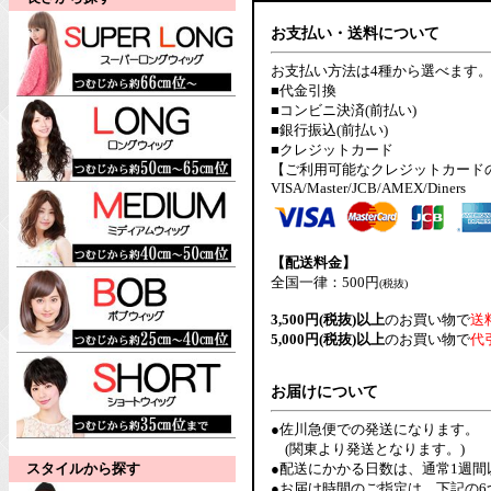
お支払い・送料について
お支払い方法は4種から選べます
■代金引換
■コンビニ決済(前払い)
■銀行振込(前払い)
■クレジットカード
【ご利用可能なクレジットカード
VISA/Master/JCB/AMEX/Diners
【配送料金】
全国一律：500円
(税抜)
3,500円(税抜)以上
のお買い物で
送
5,000円(税抜)以上
のお買い物で
代
お届けについて
●佐川急便での発送になります。
(関東より発送となります。)
スタイルから探す
●配送にかかる日数は、通常1週
●お届け時間のご指定は、下記の