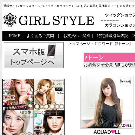
通販サイト(ガールスタイル)ウィッグ・カラコンどちらのお店の商品も同梱発送にてお送り致しま
ウィッグショッ
------------
カラコンショッ
|
HOME
|
よくあるご質問
|
お支払い・送料
|
特定商取引法表記
|
トップページ
>
注目ワード【2トーン】
2トーン
お洒落女子必見!!誰もが