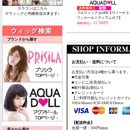
カラコンはこちら
フルウィッグ pw008【ヴィーナス
※ウィッグと同梱発送出来ます♪
ワンカールミディアムボブ】
21,780円
価格(税込)：
ブランドから探す
お支払い・送料について
お支払い方法は4種から選べます
■代金引換
■コンビニ決済(前払い)
■銀行振込(前払い)
■クレジットカード
【ご利用可能なクレジットカード
VISA/Master/JCB/AMEX/Diners
【配送料金】
全国一律：500円
(税抜)
長さから探す