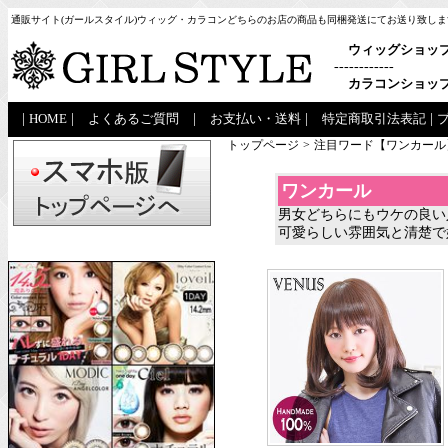
通販サイト(ガールスタイル)ウィッグ・カラコンどちらのお店の商品も同梱発送にてお送り致しま
ウィッグショッ
------------
カラコンショッ
|
HOME
|
よくあるご質問
|
お支払い・送料
|
特定商取引法表記
|
トップページ
>
注目ワード【ワンカール
ワンカール
男女どちらにもウケの良い
可愛らしい雰囲気と清楚で