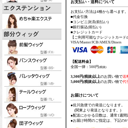
お支払い・送料について
お支払い方法は4種から選べます
■代金引換
■コンビニ決済(前払い)
■銀行振込(前払い)
■クレジットカード
【ご利用可能なクレジットカード
VISA/Master/JCB/AMEX/Diners
【配送料金】
全国一律：500円
(税抜)
3,500円(税抜)以上
のお買い物で
送
5,000円(税抜)以上
のお買い物で
代
お届けについて
●佐川急便での発送になります。
(関東より発送となります。)
●配送にかかる日数は、通常1週
●お届け時間のご指定は、下記の