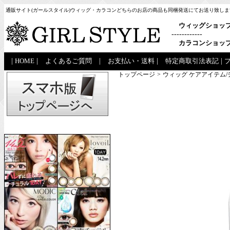
通販サイト(ガールスタイル)ウィッグ・カラコンどちらのお店の商品も同梱発送にてお送り致しま
ウィッグショッ
------------
カラコンショッ
|
HOME
|
よくあるご質問
|
お支払い・送料
|
特定商取引法表記
|
トップページ
>
ウィッグ ケアアイテム/