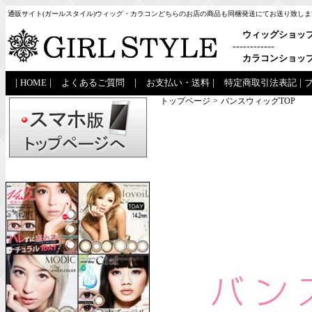
通販サイト(ガールスタイル)ウィッグ・カラコンどちらのお店の商品も同梱発送にてお送り致しま
ウィッグショッ
------------
カラコンショッ
|
HOME
|
よくあるご質問
|
お支払い・送料
|
特定商取引法表記
|
トップページ
>
バンスウィッグTOP