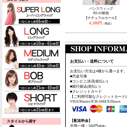
バンスウィッグ
BS-01耐熱
【ナチュラルカール】
4,180円
（税込）
お支払い・送料について
お支払い方法は4種から選べます
■代金引換
■コンビニ決済(前払い)
■銀行振込(前払い)
■クレジットカード
【ご利用可能なクレジットカード
VISA/Master/JCB/AMEX/Diners
【配送料金】
スタイルから探す
全国一律：500円
(税抜)