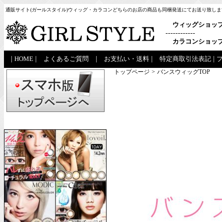
通販サイト(ガールスタイル)ウィッグ・カラコンどちらのお店の商品も同梱発送にてお送り致しま
ウィッグショッ
------------
カラコンショッ
|
HOME
|
よくあるご質問
|
お支払い・送料
|
特定商取引法表記
|
トップページ
>
バンスウィッグTOP