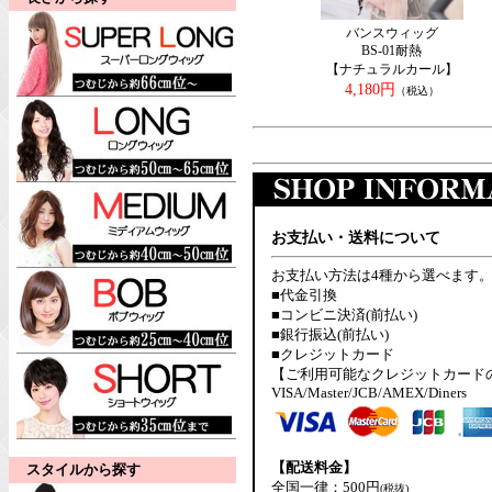
バンスウィッグ
BS-01耐熱
【ナチュラルカール】
4,180円
（税込）
お支払い・送料について
お支払い方法は4種から選べます
■代金引換
■コンビニ決済(前払い)
■銀行振込(前払い)
■クレジットカード
【ご利用可能なクレジットカード
VISA/Master/JCB/AMEX/Diners
【配送料金】
スタイルから探す
全国一律：500円
(税抜)