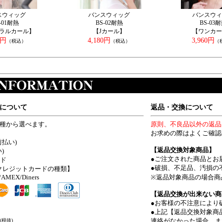
スウィッグ
バンスウィッグ
バンスウィ
-01耐熱
BS-02耐熱
BS-03
ラルカール】
【Jカール】
【ワンカー
0円
4,180円
3,960円
（税込）
（税込）
（
について
返品・交換について
4種から選べます。
原則、不良品以外の返品
お求めの際はよくご確認
前払い)
【返品交換対象商品】
)
●ご注文された商品とお
ード
●破損、不足品、汚損の
クレジットカードの種類】
/AMEX/Diners
※返品対象商品の場合商
【返品交換が出来ない商
●お客様の不注意により
●上記【返品交換対象商
連絡がなかった場合。ま
(税抜)