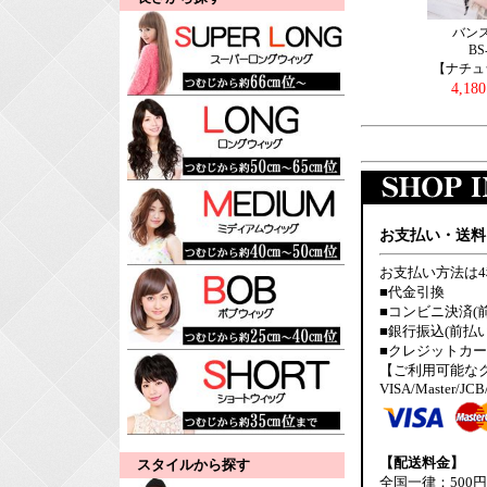
バン
BS
【ナチュ
4,18
お支払い・送料
お支払い方法は
■代金引換
■コンビニ決済(
■銀行振込(前払い
■クレジットカ
【ご利用可能な
VISA/Master/JCB
【配送料金】
スタイルから探す
全国一律：500円