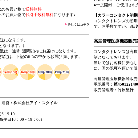
●一度開封、ご使用され
上
のお買い物で
送料無料
上
のお買い物で
代引手数料無料
になります♪
【カラーコンタクト初期
コンタクトレンズの初期
詳しくはコチラ
で、お手数ですが、8日
発送になります。
高度管理医療機器販売
となります。)
日数は、通常1週間以内にお届けになります。
コンタクトレンズは高度
ご指定は、下記の6つの中からお選び頂けます。
制となっております。
当店ではお客様に安心し
に、国の認可を頂いて販
高度管理医療機器等販売
承認番号：
第450122140
販売管理者：竹原皇行
 運営：株式会社アイ・スタイル
19-10
880(平日10：00～18：00)