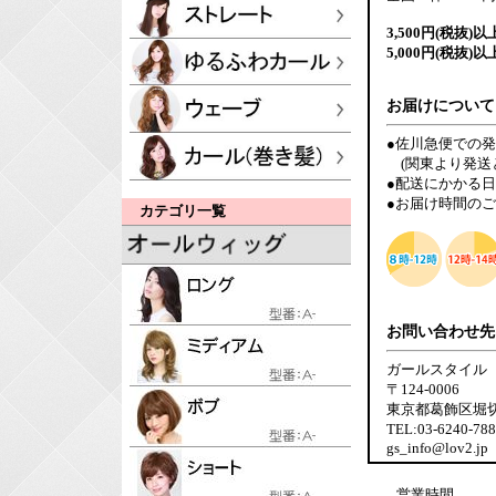
3,500円(税抜)以
5,000円(税抜)以
お届けについて
●佐川急便での
(関東より発送
●配送にかかる
●お届け時間の
カテゴリ一覧
お問い合わせ先
ガールスタイル
〒124-0006
東京都葛飾区堀切6-
TEL:03-6240-7
gs_info@lov2.jp
営業時間