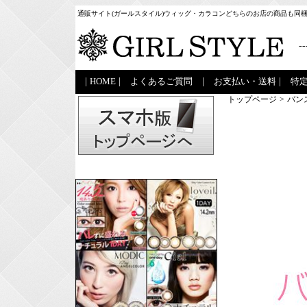
通販サイト(ガールスタイル)ウィッグ・カラコンどちらのお店の商品も同
--
|
HOME
|
よくあるご質問
|
お支払い・送料
|
特
トップページ
>
バン