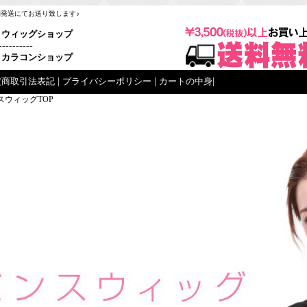
梱発送にてお送り致します♪
ウィッグショップ
----------
カラコンショップ
定商取引法表記
|
プライバシーポリシー
|
カートの中身
|
スウィッグTOP