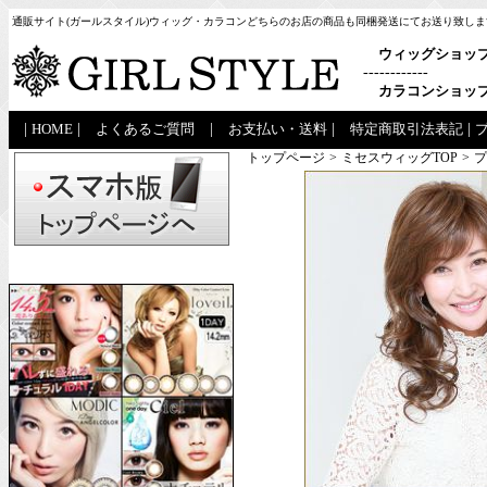
通販サイト(ガールスタイル)ウィッグ・カラコンどちらのお店の商品も同梱発送にてお送り致しま
ウィッグショッ
------------
カラコンショッ
|
HOME
|
よくあるご質問
|
お支払い・送料
|
特定商取引法表記
|
トップページ
>
ミセスウィッグTOP
>
プ