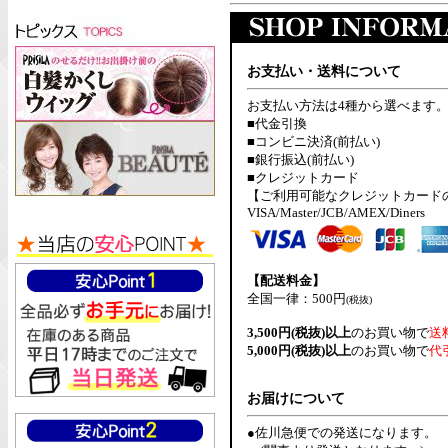
お支払い・送料について
お支払い方法は4種から選べます
■代金引換
■コンビニ決済(前払い)
■銀行振込(前払い)
■クレジットカード
【ご利用可能なクレジットカード
VISA/Master/JCB/AMEX/Diners
【配送料金】
全国一律：500円
(税抜)
3,500円(税抜)以上
のお買い物で
送
5,000円(税抜)以上
のお買い物で
代
お届けについて
●佐川急便での発送になります。