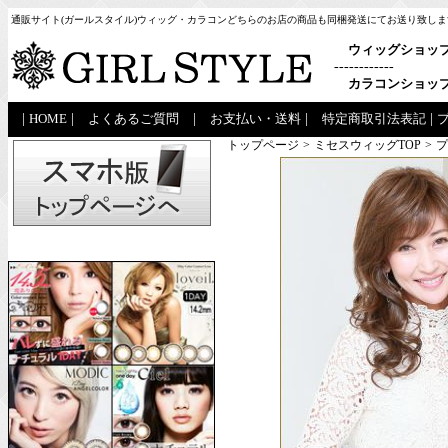
通販サイト(ガールスタイル)ウィッグ・カラコンどちらのお店の商品も同梱発送にてお送り致しま
ウィッグショッ
------------
カラコンショッ
|
HOME
|
よくあるご質問
|
お支払い・送料
|
特定商取引法表記
|
トップページ
>
ミセスウィッグTOP
>
プ