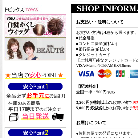
お支払い・送料について
お支払い方法は4種から選べます
■代金引換
■コンビニ決済(前払い)
■銀行振込(前払い)
■クレジットカード
【ご利用可能なクレジットカード
VISA/Master/JCB/AMEX/Diners
【配送料金】
全国一律：500円
(税抜)
3,500円(税抜)以上
のお買い物で
送
5,000円(税抜)以上
のお買い物で
代
お届けについて
●佐川急便での発送になります。