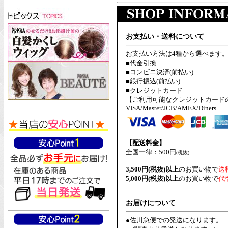
お支払い・送料について
お支払い方法は4種から選べます
■代金引換
■コンビニ決済(前払い)
■銀行振込(前払い)
■クレジットカード
【ご利用可能なクレジットカード
VISA/Master/JCB/AMEX/Diners
【配送料金】
全国一律：500円
(税抜)
3,500円(税抜)以上
のお買い物で
送
5,000円(税抜)以上
のお買い物で
代
お届けについて
●佐川急便での発送になります。