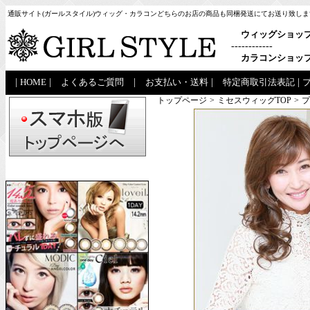
通販サイト(ガールスタイル)ウィッグ・カラコンどちらのお店の商品も同梱発送にてお送り致しま
ウィッグショッ
------------
カラコンショッ
|
HOME
|
よくあるご質問
|
お支払い・送料
|
特定商取引法表記
|
トップページ
>
ミセスウィッグTOP
>
プ