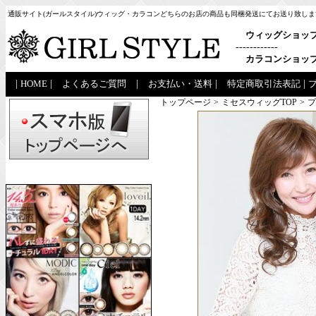
通販サイト(ガールスタイル)ウィッグ・カラコンどちらのお店の商品も同梱発送にてお送り致しま
ウィッグショッ
------------
カラコンショッ
|
HOME
|
よくあるご質問
|
お支払い・送料
|
特定商取引法表記
|
トップページ
>
ミセスウィッグTOP
>
プ