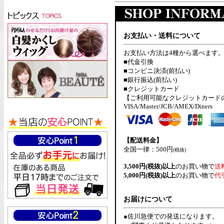
お支払い・送料について
お支払い方法は4種から選べます
■代金引換
■コンビニ決済(前払い)
■銀行振込(前払い)
■クレジットカード
【ご利用可能なクレジットカード
VISA/Master/JCB/AMEX/Diners
【配送料金】
全国一律：500円
(税抜)
3,500円(税抜)以上
のお買い物で
送
5,000円(税抜)以上
のお買い物で
代
お届けについて
●佐川急便での発送になります。