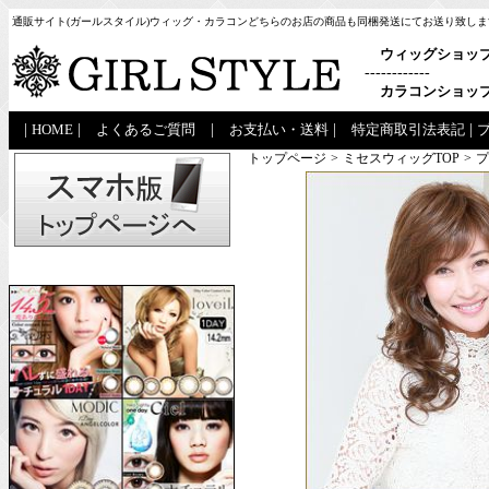
通販サイト(ガールスタイル)ウィッグ・カラコンどちらのお店の商品も同梱発送にてお送り致しま
ウィッグショッ
------------
カラコンショッ
|
HOME
|
よくあるご質問
|
お支払い・送料
|
特定商取引法表記
|
トップページ
>
ミセスウィッグTOP
>
プ