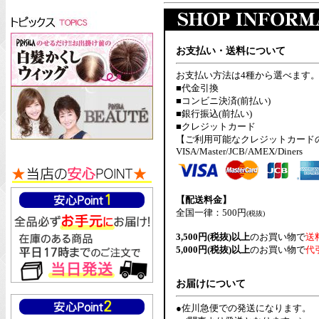
お支払い・送料について
お支払い方法は4種から選べます
■代金引換
■コンビニ決済(前払い)
■銀行振込(前払い)
■クレジットカード
【ご利用可能なクレジットカード
VISA/Master/JCB/AMEX/Diners
【配送料金】
全国一律：500円
(税抜)
3,500円(税抜)以上
のお買い物で
送
5,000円(税抜)以上
のお買い物で
代
お届けについて
●佐川急便での発送になります。