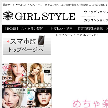
通販サイト(ガールスタイル)ウィッグ・カラコンどちらのお店の商品も同梱発送にてお送り致しま
ウィッグショッ
------------
カラコンショッ
|
HOME
|
よくあるご質問
|
お支払い・送料
|
特定商取引法表記
|
トップページ
>
エアロハーフTOP