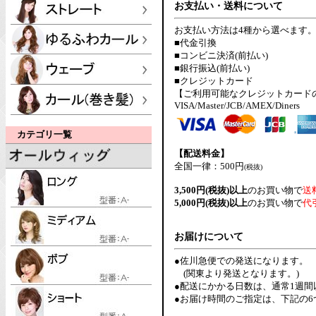
お支払い・送料について
お支払い方法は4種から選べます
■代金引換
■コンビニ決済(前払い)
■銀行振込(前払い)
■クレジットカード
【ご利用可能なクレジットカード
VISA/Master/JCB/AMEX/Diners
カテゴリ一覧
【配送料金】
全国一律：500円
(税抜)
3,500円(税抜)以上
のお買い物で
送
5,000円(税抜)以上
のお買い物で
代
お届けについて
●佐川急便での発送になります。
(関東より発送となります。)
●配送にかかる日数は、通常1週
●お届け時間のご指定は、下記の