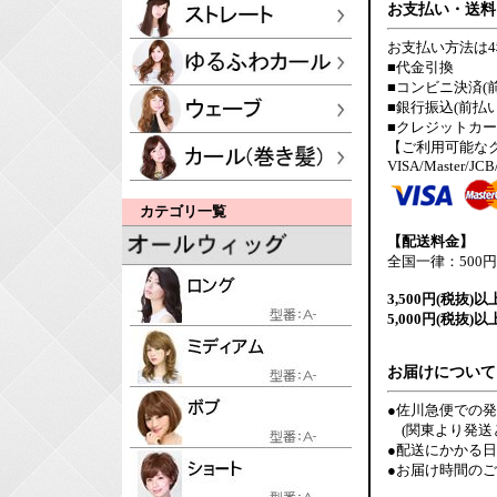
お支払い・送料
お支払い方法は
■代金引換
■コンビニ決済(
■銀行振込(前払い
■クレジットカ
【ご利用可能な
VISA/Master/JCB
カテゴリ一覧
【配送料金】
全国一律：500円
3,500円(税抜)以
5,000円(税抜)以
お届けについて
●佐川急便での
(関東より発送
●配送にかかる
●お届け時間の