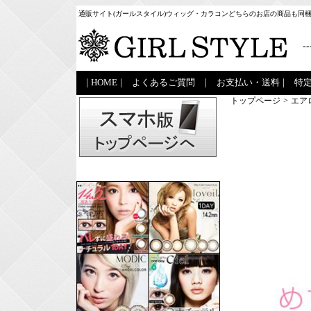
通販サイト(ガールスタイル)ウィッグ・カラコンどちらのお店の商品も同
--
|
HOME
|
よくあるご質問
|
お支払い・送料
|
特
トップページ
>
エア