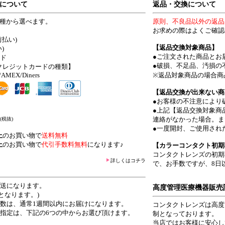
について
返品・交換について
4種から選べます。
原則、不良品以外の返品
お求めの際はよくご確認
前払い)
【返品交換対象商品】
)
●ご注文された商品とお
ード
●破損、不足品、汚損の
クレジットカードの種類】
/AMEX/Diners
※返品対象商品の場合商
【返品交換が出来ない商
●お客様の不注意により
●上記【返品交換対象商
連絡がなかった場合。ま
(税抜)
●一度開封、ご使用され
上
のお買い物で
送料無料
上
のお買い物で
代引手数料無料
になります♪
【カラーコンタクト初期
コンタクトレンズの初期
詳しくはコチラ
で、お手数ですが、8日
発送になります。
高度管理医療機器販売
となります。)
日数は、通常1週間以内にお届けになります。
コンタクトレンズは高度
ご指定は、下記の6つの中からお選び頂けます。
制となっております。
当店ではお客様に安心し