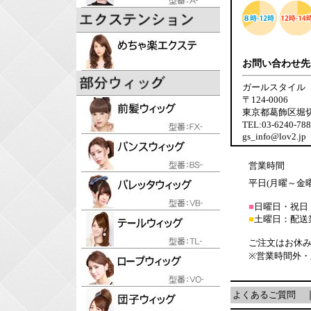
お問い合わせ先
ガールスタイル
〒124-0006
東京都葛飾区堀切6-
TEL:03-6240-7
gs_info@lov2.jp
営業時間
平日(月曜～金曜日
■
日曜日・祝日
■
土曜日：配送
ご注文はお休み
※営業時間外
よくあるご質問