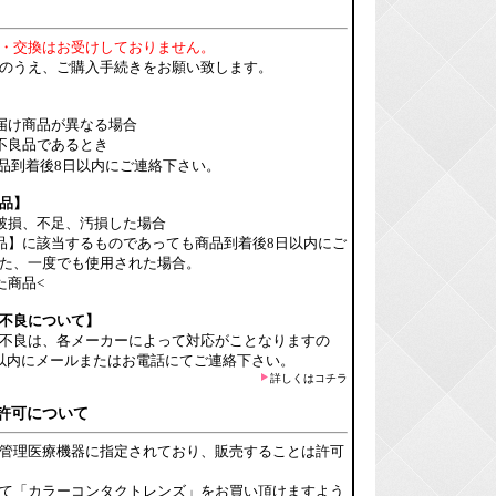
・交換はお受けしておりません。
のうえ、ご購入手続きをお願い致します。
届け商品が異なる場合
不良品であるとき
品到着後8日以内にご連絡下さい。
品】
破損、不足、汚損した場合
品】に該当するものであっても商品到着後8日以内にご
た、一度でも使用された場合。
た商品<
不良について】
不良は、各メーカーによって対応がことなりますの
以内にメールまたはお電話にてご連絡下さい。
詳しくはコチラ
許可について
管理医療機器に指定されており、販売することは許可
て「カラーコンタクトレンズ」をお買い頂けますよう