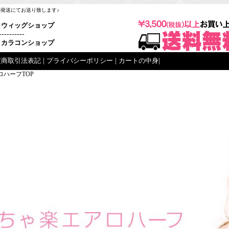
梱発送にてお送り致します♪
ウィッグショップ
----------
カラコンショップ
定商取引法表記
|
プライバシーポリシー
|
カートの中身
|
ロハーフTOP