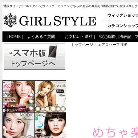
通販サイト(ガールスタイル)ウィッグ・カラコンどちらのお店の商品も同梱発送にてお送り致しま
ウィッグショッ
------------
カラコンショッ
|
HOME
|
よくあるご質問
|
お支払い・送料
|
特定商取引法表記
|
トップページ
>
エアロハーフTOP