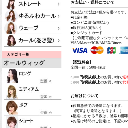
お支払い・送料について
お支払い方法は4種から選べます
■代金引換
■コンビニ決済(前払い)
■銀行振込(前払い)
■クレジットカード
【ご利用可能なクレジットカード
VISA/Master/JCB/AMEX/Diners
カテゴリ一覧
【配送料金】
全国一律：500円
(税抜)
3,500円(税抜)以上
のお買い物で
送
5,000円(税抜)以上
のお買い物で
代
お届けについて
●佐川急便での発送になります。
(関東より発送となります。)
●配送にかかる日数は、通常1週
●お届け時間のご指定は、下記の