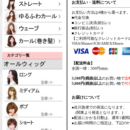
お支払い・送料について
お支払い方法は4種から選べます
■代金引換
■コンビニ決済(前払い)
■銀行振込(前払い)
■クレジットカード
【ご利用可能なクレジットカード
VISA/Master/JCB/AMEX/Diners
カテゴリ一覧
【配送料金】
全国一律：500円
(税抜)
3,500円(税抜)以上
のお買い物で
送
5,000円(税抜)以上
のお買い物で
代
お届けについて
●佐川急便での発送になります。
(関東より発送となります。)
●配送にかかる日数は、通常1週
●お届け時間のご指定は、下記の