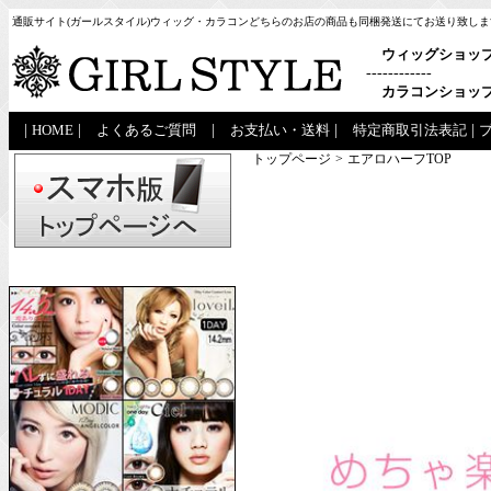
通販サイト(ガールスタイル)ウィッグ・カラコンどちらのお店の商品も同梱発送にてお送り致しま
ウィッグショッ
------------
カラコンショッ
|
HOME
|
よくあるご質問
|
お支払い・送料
|
特定商取引法表記
|
トップページ
>
エアロハーフTOP