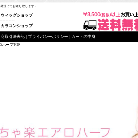
梱発送にてお送り致します♪
ウィッグショップ
----------
カラコンショップ
定商取引法表記
|
プライバシーポリシー
|
カートの中身
|
ロハーフTOP