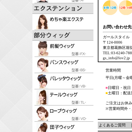
お問い合わせ先
ガールスタイル
〒124-0006
東京都葛飾区堀切6-
TEL:03-6240-7
gs_info@lov2.jp
営業時間
平日(月曜～金曜日
■
日曜日・祝日
■
土曜日：配送
ご注文はお休み
※営業時間外
よくあるご質問