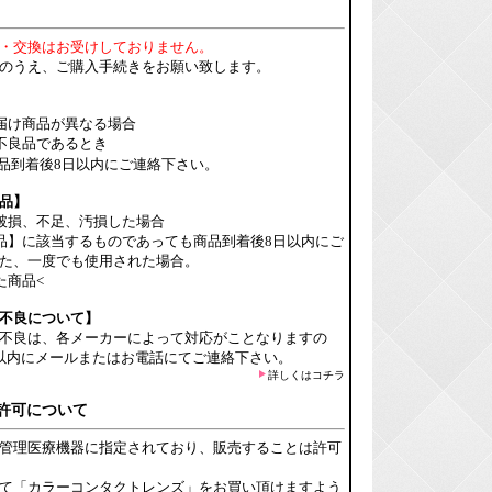
・交換はお受けしておりません。
のうえ、ご購入手続きをお願い致します。
届け商品が異なる場合
不良品であるとき
品到着後8日以内にご連絡下さい。
品】
破損、不足、汚損した場合
品】に該当するものであっても商品到着後8日以内にご
た、一度でも使用された場合。
た商品<
不良について】
不良は、各メーカーによって対応がことなりますの
以内にメールまたはお電話にてご連絡下さい。
詳しくはコチラ
許可について
管理医療機器に指定されており、販売することは許可
て「カラーコンタクトレンズ」をお買い頂けますよう