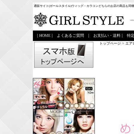
通販サイト(ガールスタイル)ウィッグ・カラコンどちらのお店の商品も同
--
|
HOME
|
よくあるご質問
|
お支払い・送料
|
特
トップページ
>
エア