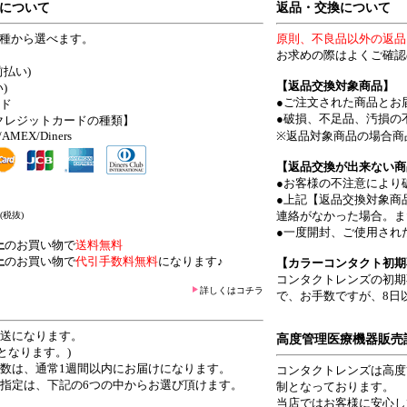
について
返品・交換について
4種から選べます。
原則、不良品以外の返品
お求めの際はよくご確認
前払い)
【返品交換対象商品】
)
●ご注文された商品とお
ード
●破損、不足品、汚損の
クレジットカードの種類】
/AMEX/Diners
※返品対象商品の場合商
【返品交換が出来ない商
●お客様の不注意により
●上記【返品交換対象商
連絡がなかった場合。ま
(税抜)
●一度開封、ご使用され
上
のお買い物で
送料無料
上
のお買い物で
代引手数料無料
になります♪
【カラーコンタクト初期
コンタクトレンズの初期
詳しくはコチラ
で、お手数ですが、8日
発送になります。
高度管理医療機器販売
となります。)
日数は、通常1週間以内にお届けになります。
コンタクトレンズは高度
ご指定は、下記の6つの中からお選び頂けます。
制となっております。
当店ではお客様に安心し