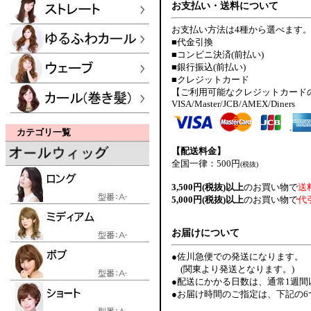
お支払い・送料について
お支払い方法は4種から選べます
■代金引換
■コンビニ決済(前払い)
■銀行振込(前払い)
■クレジットカード
【ご利用可能なクレジットカード
VISA/Master/JCB/AMEX/Diners
カテゴリ一覧
【配送料金】
全国一律：500円
(税抜)
3,500円(税抜)以上
のお買い物で
送
5,000円(税抜)以上
のお買い物で
代
お届けについて
●佐川急便での発送になります。
(関東より発送となります。)
●配送にかかる日数は、通常1週
●お届け時間のご指定は、下記の