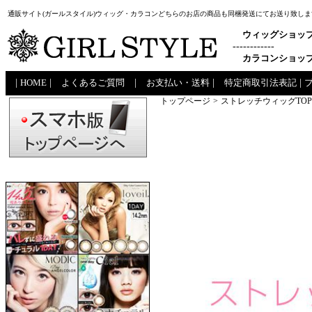
通販サイト(ガールスタイル)ウィッグ・カラコンどちらのお店の商品も同梱発送にてお送り致しま
ウィッグショッ
------------
カラコンショッ
|
HOME
|
よくあるご質問
|
お支払い・送料
|
特定商取引法表記
|
トップページ
>
ストレッチウィッグTOP