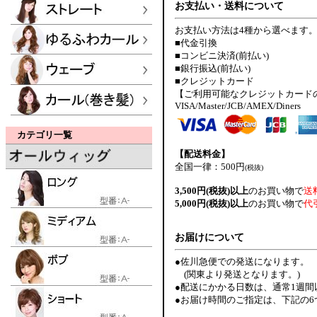
お支払い・送料について
お支払い方法は4種から選べます
■代金引換
■コンビニ決済(前払い)
■銀行振込(前払い)
■クレジットカード
【ご利用可能なクレジットカード
VISA/Master/JCB/AMEX/Diners
カテゴリ一覧
【配送料金】
全国一律：500円
(税抜)
3,500円(税抜)以上
のお買い物で
送
5,000円(税抜)以上
のお買い物で
代
お届けについて
●佐川急便での発送になります。
(関東より発送となります。)
●配送にかかる日数は、通常1週
●お届け時間のご指定は、下記の