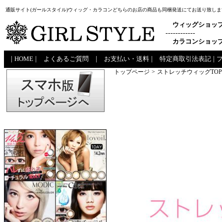
通販サイト(ガールスタイル)ウィッグ・カラコンどちらのお店の商品も同梱発送にてお送り致しま
ウィッグショッ
------------
カラコンショッ
|
HOME
|
よくあるご質問
|
お支払い・送料
|
特定商取引法表記
|
トップページ
>
ストレッチウィッグTOP