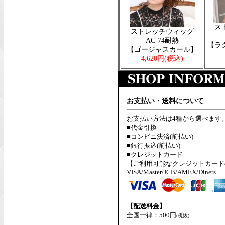
ス
ストレッチウィッグ
AC-74耐熱
【ラ
【ゴージャスカール】
4,620円
(税込)
お支払い・送料について
お支払い方法は4種から選べます
■代金引換
■コンビニ決済(前払い)
■銀行振込(前払い)
■クレジットカード
【ご利用可能なクレジットカード
VISA/Master/JCB/AMEX/Diners
【配送料金】
全国一律：500円
(税抜)