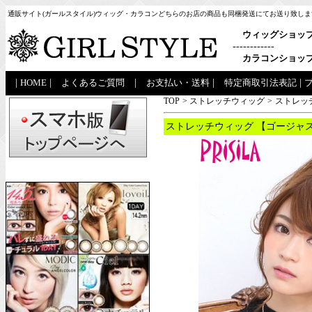
通販サイト(ガールスタイル)ウィッグ・カラコンどちらのお店の商品も同梱発送にてお送り致しま
ウィッグショッ
------------
カラコンショッ
|
HOME
|
よくあるご質問
|
お支払い・送料
|
特定商取引法表記
|
TOP
>
ストレッチウィッグ
>
ストレッ
ストレッチウィッグ 【ゴージャス