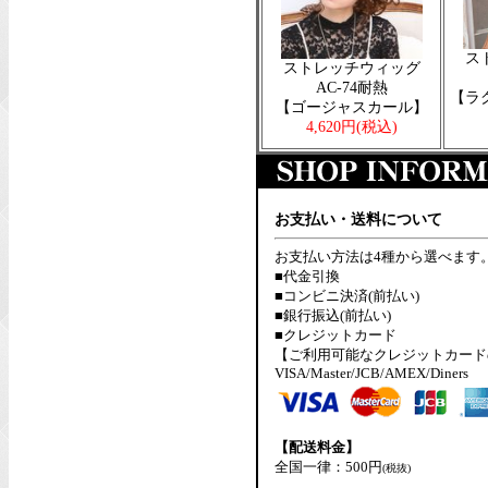
ス
ストレッチウィッグ
AC-74耐熱
【ラ
【ゴージャスカール】
4,620円
(税込)
お支払い・送料について
お支払い方法は4種から選べます
■代金引換
■コンビニ決済(前払い)
■銀行振込(前払い)
■クレジットカード
【ご利用可能なクレジットカード
VISA/Master/JCB/AMEX/Diners
【配送料金】
全国一律：500円
(税抜)