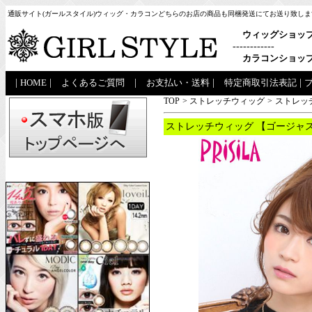
通販サイト(ガールスタイル)ウィッグ・カラコンどちらのお店の商品も同梱発送にてお送り致しま
ウィッグショッ
------------
カラコンショッ
|
HOME
|
よくあるご質問
|
お支払い・送料
|
特定商取引法表記
|
TOP
>
ストレッチウィッグ
>
ストレッ
ストレッチウィッグ 【ゴージャス