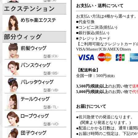
お支払い・送料について
お支払い方法は4種から選べます
■代金引換
■コンビニ決済(前払い)
■銀行振込(前払い)
■クレジットカード
【ご利用可能なクレジットカード
VISA/Master/JCB/AMEX/Diners
【配送料金】
全国一律：500円
(税抜)
3,500円(税抜)以上
のお買い物で
送
5,000円(税抜)以上
のお買い物で
代
お届けについて
●佐川急便での発送になります。
(関東より発送となります。)
●配送にかかる日数は、通常1週
●お届け時間のご指定は、下記の