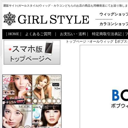
通販サイト(ガールスタイル)ウィッグ・カラコンどちらのお店の商品も同梱発送にてお送り致しま
ウィッグショッ
------------
カラコンショッ
|
HOME
|
よくあるご質問
|
お支払い・送料
|
特定商取引法表記
|
トップページ
>オールウィッグ【ボブス