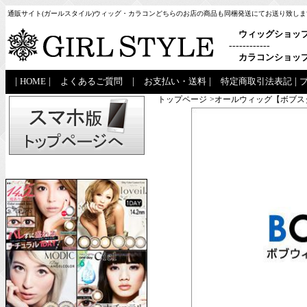
通販サイト(ガールスタイル)ウィッグ・カラコンどちらのお店の商品も同梱発送にてお送り致しま
ウィッグショッ
------------
カラコンショッ
|
HOME
|
よくあるご質問
|
お支払い・送料
|
特定商取引法表記
|
トップページ
>オールウィッグ【ボブス