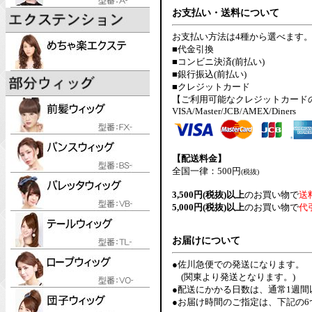
お支払い・送料について
お支払い方法は4種から選べます
■代金引換
■コンビニ決済(前払い)
■銀行振込(前払い)
■クレジットカード
【ご利用可能なクレジットカード
VISA/Master/JCB/AMEX/Diners
【配送料金】
全国一律：500円
(税抜)
3,500円(税抜)以上
のお買い物で
送
5,000円(税抜)以上
のお買い物で
代
お届けについて
●佐川急便での発送になります。
(関東より発送となります。)
●配送にかかる日数は、通常1週
●お届け時間のご指定は、下記の