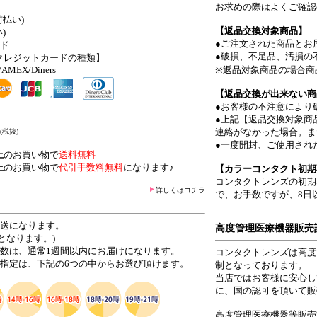
お求めの際はよくご確認
前払い)
【返品交換対象商品】
)
●ご注文された商品とお
ード
●破損、不足品、汚損の
クレジットカードの種類】
/AMEX/Diners
※返品対象商品の場合商
【返品交換が出来ない商
●お客様の不注意により
●上記【返品交換対象商
連絡がなかった場合。ま
(税抜)
●一度開封、ご使用され
上
のお買い物で
送料無料
上
のお買い物で
代引手数料無料
になります♪
【カラーコンタクト初期
コンタクトレンズの初期
詳しくはコチラ
で、お手数ですが、8日
発送になります。
高度管理医療機器販売
となります。)
日数は、通常1週間以内にお届けになります。
コンタクトレンズは高度
ご指定は、下記の6つの中からお選び頂けます。
制となっております。
当店ではお客様に安心し
に、国の認可を頂いて販
高度管理医療機器等販売