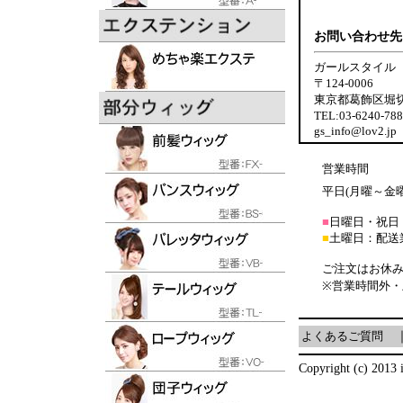
お問い合わせ先
ガールスタイル
〒124-0006
東京都葛飾区堀切6-
TEL:03-6240-7
gs_info@lov2.jp
営業時間
平日(月曜～金曜日
■
日曜日・祝日
■
土曜日：配送
ご注文はお休み
※営業時間外
よくあるご質問
Copyright (c) 2013 i