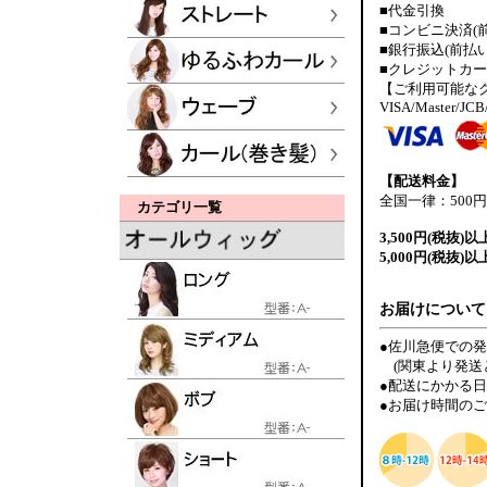
■代金引換
■コンビニ決済(
■銀行振込(前払い
■クレジットカ
【ご利用可能な
VISA/Master/JCB
【配送料金】
全国一律：500円
カテゴリ一覧
3,500円(税抜)以
5,000円(税抜)以
お届けについて
●佐川急便での
(関東より発送
●配送にかかる
●お届け時間の