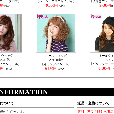
ウェーブボブ】
【ヘルシーグロウセミディ】
【波巻きウェーブ
50円
9,350円
9,680円
(税込）
(税込）
(
ルウィッグ
オールウィッグ
オールウィ
663耐熱
A-634耐熱
A-617
【グリッターミデ
ミニンカール】
【キャンディカール】
8,580円
0円
9,680円
（
（税込）
（税込）
について
返品・交換について
4種から選べます。
原則、不良品以外の返品