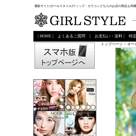
通販サイト(ガールスタイル)ウィッグ・カラコンどちらのお店の商品も同
--
|
HOME
|
よくあるご質問
|
お支払い・送料
|
特
トップページ
>
オー