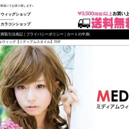
梱発送にてお送り致します♪
ウィッグショップ
----------
カラコンショップ
定商取引法表記
|
プライバシーポリシー
|
カートの中身
|
ルウィッグ【ミディアムスタイル】TOP