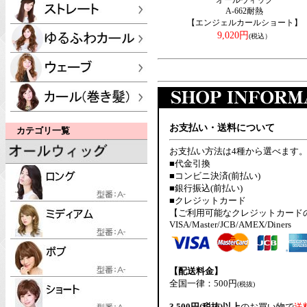
オールウィッグ
A-662耐熱
【エンジェルカールショート】
9,020円
(税込）
お支払い・送料について
カテゴリ一覧
お支払い方法は4種から選べます
■代金引換
■コンビニ決済(前払い)
■銀行振込(前払い)
■クレジットカード
【ご利用可能なクレジットカード
VISA/Master/JCB/AMEX/Diners
【配送料金】
全国一律：500円
(税抜)
3,500円(税抜)以上
のお買い物で
送