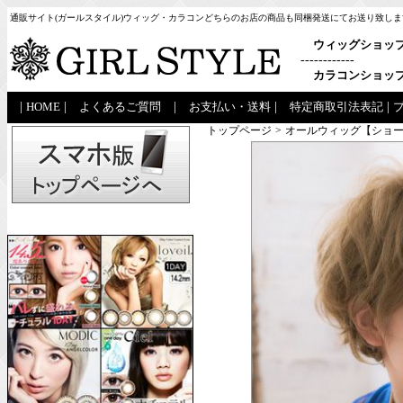
通販サイト(ガールスタイル)ウィッグ・カラコンどちらのお店の商品も同梱発送にてお送り致しま
ウィッグショッ
------------
カラコンショッ
|
HOME
|
よくあるご質問
|
お支払い・送料
|
特定商取引法表記
|
トップページ
>
オールウィッグ【ショー