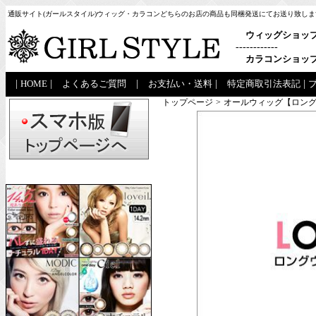
通販サイト(ガールスタイル)ウィッグ・カラコンどちらのお店の商品も同梱発送にてお送り致しま
ウィッグショッ
------------
カラコンショッ
|
HOME
|
よくあるご質問
|
お支払い・送料
|
特定商取引法表記
|
トップページ
>
オールウィッグ【ロング