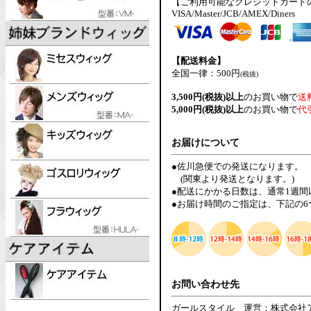
【ご利用可能なクレジットカード
VISA/Master/JCB/AMEX/Diners
【配送料金】
全国一律：500円
(税抜)
3,500円(税抜)以上
のお買い物で
送
5,000円(税抜)以上
のお買い物で
代
お届けについて
●佐川急便での発送になります。
(関東より発送となります。)
●配送にかかる日数は、通常1週
●お届け時間のご指定は、下記の
お問い合わせ先
ガールスタイル 運営：株式会社