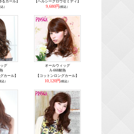
ゆるカール】
【ヘルシーグロウセミディ】
9,680円
税込）
(税込）
ッグ
オールウィッグ
耐熱
A-668耐熱
グカール】
【コットンロングカール】
10,120円
(税込）
(税込）