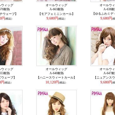
ルウィッグ
オールウィッグ
オールウィ
670耐熱
A-663耐熱
A-638
【ゆるふわミデ
チウェーブ】
【モアフェミニンカール】
20円
9,680円
9,680円
(税込）
(税込）
(
ルウィッグ
オールウィッグ
オールウィ
653耐熱
A-640耐熱
A-647
ズウェーブ】
【ハニースウィートカール】
【ニュアンスウ
80円
10,120円
9,680円
(税込）
(税込）
(