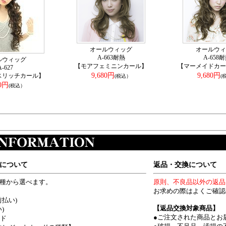
オールウィッグ
オールウィ
A-663耐熱
A-658
ルウィッグ
【モアフェミニンカール】
【マーメイドカー
A-627
9,680円
9,680円
スリッチカール】
(税込）
(
50円
(税込）
について
返品・交換について
4種から選べます。
原則、不良品以外の返品
お求めの際はよくご確認
前払い)
【返品交換対象商品】
)
●ご注文された商品とお
ード