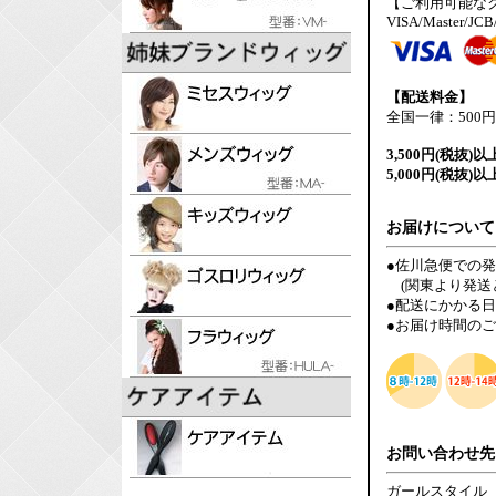
【ご利用可能な
VISA/Master/JCB
【配送料金】
全国一律：500円
3,500円(税抜)以
5,000円(税抜)以
お届けについて
●佐川急便での
(関東より発送
●配送にかかる
●お届け時間の
お問い合わせ先
ガールスタイル