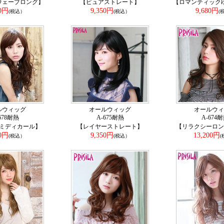
ウェーブロング】
【ピュアストレート】
【ロマンティック
50円
9,350円
9,680円
(税込）
(税込）
(
ルウィッグ
オールウィッグ
オールウィ
678耐熱
A-675耐熱
A-674
ミディカール】
【レイヤーストレート】
【リラクシーロン
80円
9,350円
13,200円
(税込）
(税込）