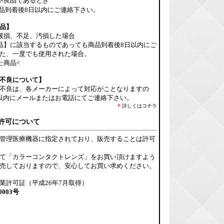
不良品であるとき
品到着後8日以内にご連絡下さい。
品】
破損、不足、汚損した場合
品】に該当するものであっても商品到着後8日以内にご
た、一度でも使用された場合。
た商品<
不良について】
不良は、各メーカーによって対応がことなりますの
以内にメールまたはお電話にてご連絡下さい。
詳しくはコチラ
許可について
管理医療機器に指定されており、販売することは許可
て「カラーコンタクトレンズ」をお買い頂けますよう
売しておりますので、安心してお買い求めください。
業許可証（平成26年7月取得）
0003号