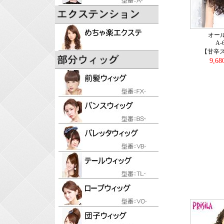
オー
A-
【甘辛ス
9,6