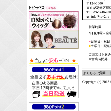
〒124-0006
東京都葛飾区堀切6-
TEL:03-6240-7
gs_info@lov2.jp
営業時間
平日(月曜～金曜日
■
日曜日・祝日
■
土曜日：配送
ご注文はお休み
※営業時間外
よくあるご質問
Copyright (c) 2013 i