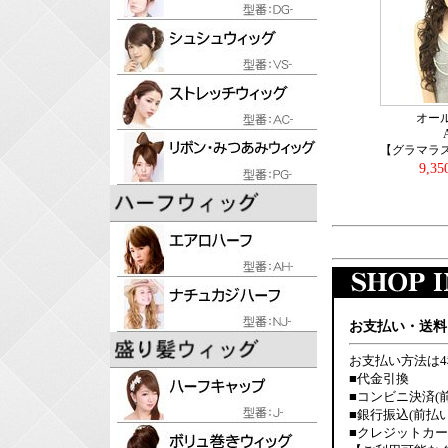
オー
【グラマラ
9,3
お支払い・送料
お支払い方法は
■代金引換
■コンビニ決済(
■銀行振込(前払い
■クレジットカ