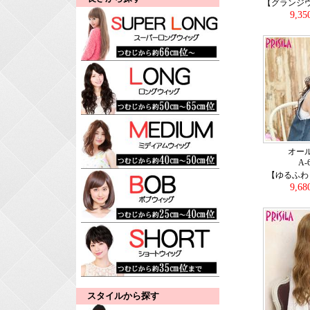
【グランジ
9,3
オー
A-
【ゆるふわ
9,6
スタイルから探す