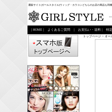
通販サイト(ガールスタイル)ウィッグ・カラコンどちらのお店の商品も同
--
|
HOME
|
よくあるご質問
|
お支払い・送料
|
特
トップページ
>
オー