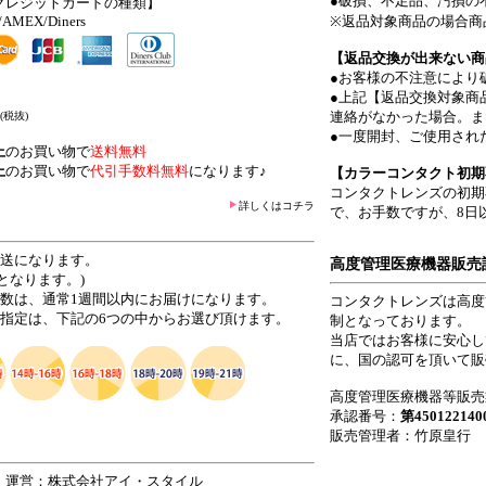
●破損、不足品、汚損の
クレジットカードの種類】
/AMEX/Diners
※返品対象商品の場合商
【返品交換が出来ない商
●お客様の不注意により
●上記【返品交換対象商
連絡がなかった場合。ま
(税抜)
●一度開封、ご使用され
上
のお買い物で
送料無料
上
のお買い物で
代引手数料無料
になります♪
【カラーコンタクト初期
コンタクトレンズの初期
詳しくはコチラ
で、お手数ですが、8日
発送になります。
高度管理医療機器販売
となります。)
日数は、通常1週間以内にお届けになります。
コンタクトレンズは高度
ご指定は、下記の6つの中からお選び頂けます。
制となっております。
当店ではお客様に安心し
に、国の認可を頂いて販
高度管理医療機器等販売
承認番号：
第450122140
販売管理者：竹原皇行
 運営：株式会社アイ・スタイル