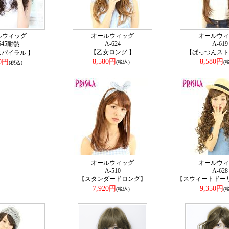
ルウィッグ
オールウィッグ
オールウィ
645耐熱
A-624
A-619
【乙女ロング 】
【ぱっつんスト
パイラル 】
8,580円
8,580円
80円
(税込）
(
(税込）
オールウィッグ
オールウィ
A-510
A-628
【スタンダードロング】
【スウィートドー
7,920円
9,350円
(税込）
(