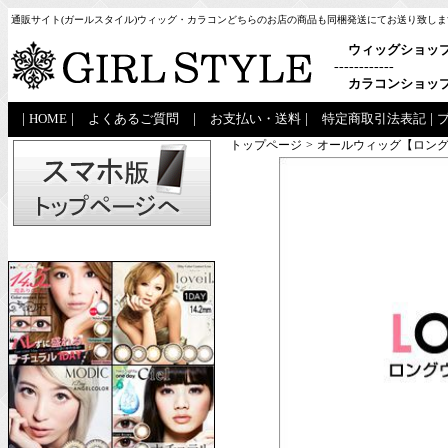
通販サイト(ガールスタイル)ウィッグ・カラコンどちらのお店の商品も同梱発送にてお送り致しま
ウィッグショッ
------------
カラコンショッ
|
HOME
|
よくあるご質問
|
お支払い・送料
|
特定商取引法表記
|
トップページ
>
オールウィッグ【ロング