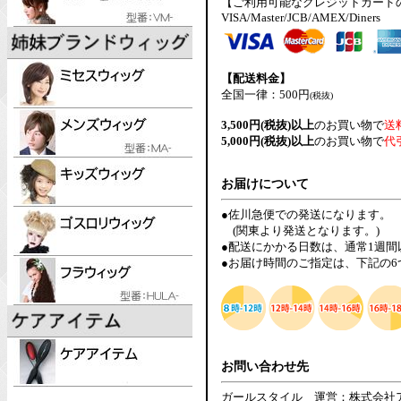
【ご利用可能なクレジットカード
VISA/Master/JCB/AMEX/Diners
【配送料金】
全国一律：500円
(税抜)
3,500円(税抜)以上
のお買い物で
送
5,000円(税抜)以上
のお買い物で
代
お届けについて
●佐川急便での発送になります。
(関東より発送となります。)
●配送にかかる日数は、通常1週
●お届け時間のご指定は、下記の
お問い合わせ先
ガールスタイル 運営：株式会社