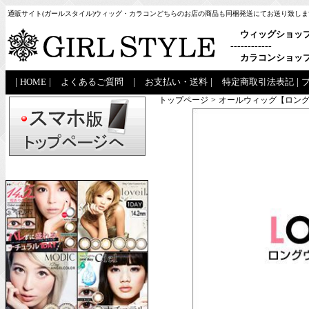
通販サイト(ガールスタイル)ウィッグ・カラコンどちらのお店の商品も同梱発送にてお送り致しま
ウィッグショッ
------------
カラコンショッ
|
HOME
|
よくあるご質問
|
お支払い・送料
|
特定商取引法表記
|
トップページ
>
オールウィッグ【ロング