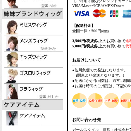
【ご利用可能なクレジットカード
VISA/Master/JCB/AMEX/Diners
【配送料金】
全国一律：500円
(税抜)
3,500円(税抜)以上
のお買い物で
送
5,000円(税抜)以上
のお買い物で
代
お届けについて
●佐川急便での発送になります。
(関東より発送となります。)
●配送にかかる日数は、通常1週
●お届け時間のご指定は、下記の
お問い合わせ先
ガールスタイル 運営：株式会社