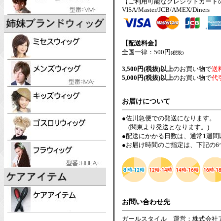
【ご利用可能なクレジットカード
VISA/Master/JCB/AMEX/Diners
【配送料金】
全国一律：500円
(税抜)
3,500円(税抜)以上
のお買い物で
送
5,000円(税抜)以上
のお買い物で
代
お届けについて
●佐川急便での発送になります。
(関東より発送となります。)
●配送にかかる日数は、通常1週
●お届け時間のご指定は、下記の
お問い合わせ先
ガールスタイル 運営：株式会社