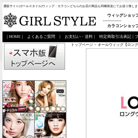
通販サイト(ガールスタイル)ウィッグ・カラコンどちらのお店の商品も同梱発送にてお送り致しま
ウィッグショッ
------------
カラコンショッ
|
HOME
|
よくあるご質問
|
お支払い・送料
|
特定商取引法表記
|
トップページ
>
オールウィッグ【ロング