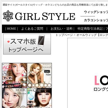
通販サイト(ガールスタイル)ウィッグ・カラコンどちらのお店の商品も同梱発送にてお送り致しま
ウィッグショッ
------------
カラコンショッ
|
HOME
|
よくあるご質問
|
お支払い・送料
|
特定商取引法表記
|
トップページ
>
オールウィッグ【ロング