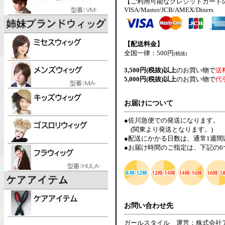
【ご利用可能なクレジットカード
VISA/Master/JCB/AMEX/Diners
【配送料金】
全国一律：500円
(税抜)
3,500円(税抜)以上
のお買い物で
送
5,000円(税抜)以上
のお買い物で
代
お届けについて
●佐川急便での発送になります。
(関東より発送となります。)
●配送にかかる日数は、通常1週
●お届け時間のご指定は、下記の
お問い合わせ先
ガールスタイル 運営：株式会社