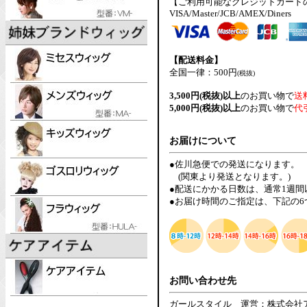
【ご利用可能なクレジットカード
VISA/Master/JCB/AMEX/Diners
【配送料金】
全国一律：500円
(税抜)
3,500円(税抜)以上
のお買い物で
送
5,000円(税抜)以上
のお買い物で
代
お届けについて
●佐川急便での発送になります。
(関東より発送となります。)
●配送にかかる日数は、通常1週
●お届け時間のご指定は、下記の
お問い合わせ先
ガールスタイル 運営：株式会社