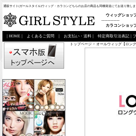
通販サイト(ガールスタイル)ウィッグ・カラコンどちらのお店の商品も同梱発送にてお送り致しま
ウィッグショッ
------------
カラコンショッ
|
HOME
|
よくあるご質問
|
お支払い・送料
|
特定商取引法表記
|
トップページ
>
オールウィッグ【ロング