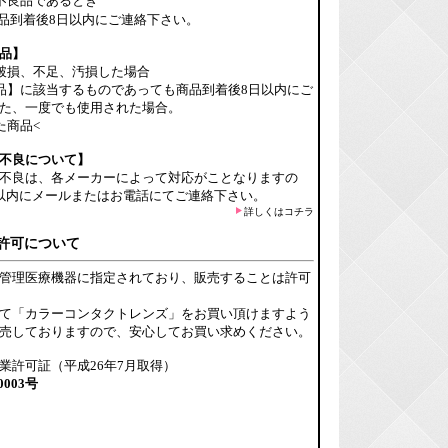
不良品であるとき
品到着後8日以内にご連絡下さい。
品】
破損、不足、汚損した場合
品】に該当するものであっても商品到着後8日以内にご
た、一度でも使用された場合。
た商品<
不良について】
不良は、各メーカーによって対応がことなりますの
以内にメールまたはお電話にてご連絡下さい。
詳しくはコチラ
許可について
管理医療機器に指定されており、販売することは許可
て「カラーコンタクトレンズ」をお買い頂けますよう
売しておりますので、安心してお買い求めください。
業許可証（平成26年7月取得）
0003号