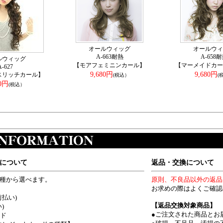
オールウィッグ
オールウィ
A-663耐熱
A-658
ルウィッグ
【モアフェミニンカール】
【マーメイドカー
A-627
9,680円
9,680円
スリッチカール】
(税込）
(
50円
(税込）
について
返品・交換について
4種から選べます。
原則、不良品以外の返品
お求めの際はよくご確認
前払い)
【返品交換対象商品】
)
●ご注文された商品とお
ード