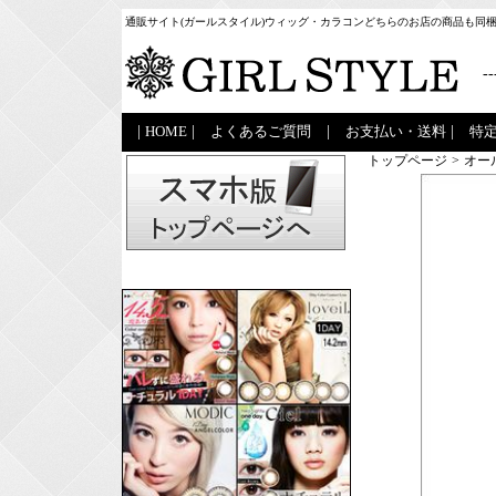
通販サイト(ガールスタイル)ウィッグ・カラコンどちらのお店の商品も同
--
|
HOME
|
よくあるご質問
|
お支払い・送料
|
特
トップページ
>
オー