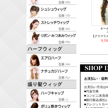
オー
【グラマラ
9,3
お支払い・送料
お支払い方法は
■代金引換
■コンビニ決済(
■銀行振込(前払い
■クレジットカ