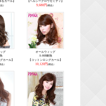
ゆるカール】
【ヘルシーグロウセミディ】
9,680円
税込）
(税込）
ッグ
オールウィッグ
耐熱
A-668耐熱
グカール】
【コットンロングカール】
10,120円
(税込）
(税込）