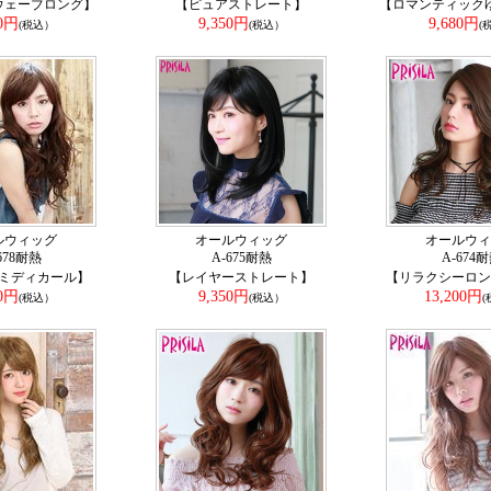
ウェーブロング】
【ピュアストレート】
【ロマンティック
50円
9,350円
9,680円
(税込）
(税込）
(
ルウィッグ
オールウィッグ
オールウィ
678耐熱
A-675耐熱
A-674
ミディカール】
【レイヤーストレート】
【リラクシーロン
80円
9,350円
13,200円
(税込）
(税込）