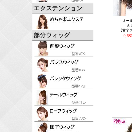
オー
A-
【甘辛ス
9,6