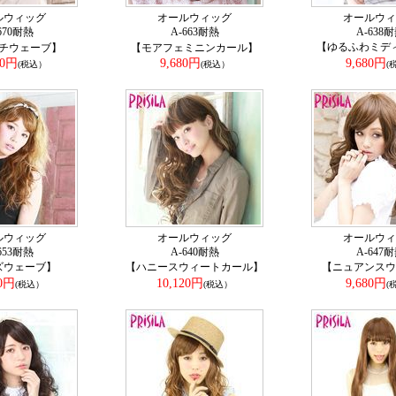
ルウィッグ
オールウィッグ
オールウィ
670耐熱
A-663耐熱
A-638
【ゆるふわミデ
チウェーブ】
【モアフェミニンカール】
20円
9,680円
9,680円
(税込）
(税込）
(
ルウィッグ
オールウィッグ
オールウィ
653耐熱
A-640耐熱
A-647
ズウェーブ】
【ハニースウィートカール】
【ニュアンスウ
80円
10,120円
9,680円
(税込）
(税込）
(