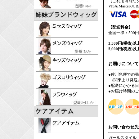
【ご利用可能な
VISA/Master/JCB
【配送料金】
全国一律：500円
3,500円(税抜)以
5,000円(税抜)以
お届けについて
●佐川急便での
(関東より発送
●配送にかかる
●お届け時間の
お問い合わせ先
ガールスタイル