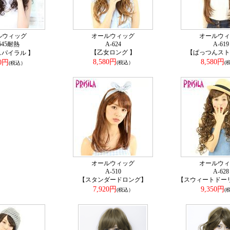
ルウィッグ
オールウィッグ
オールウィ
645耐熱
A-624
A-619
【乙女ロング 】
【ぱっつんスト
パイラル 】
8,580円
8,580円
80円
(税込）
(
(税込）
オールウィッグ
オールウィ
A-510
A-628
【スタンダードロング】
【スウィートドー
7,920円
9,350円
(税込）
(