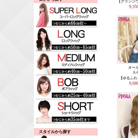
【グランジ
9,3
オー
A-
【ゆるふわ
9,6
スタイルから探す