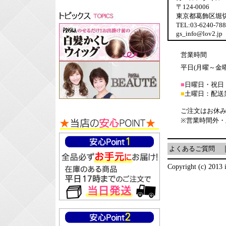
〒124-0006
東京都葛飾区堀切6-
TEL:03-6240-7
gs_info@lov2.jp
営業時間
平日(月曜～金曜日
■
日曜日・祝日
■
土曜日：配送
ご注文はお休み
※営業時間外
よくあるご質問
Copyright (c) 2013 i