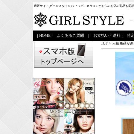
通販サイト(ガールスタイル)ウィッグ・カラコンどちらのお店の商品も同
--
|
HOME
|
よくあるご質問
|
お支払い・送料
|
特
TOP
>
人気商品が新