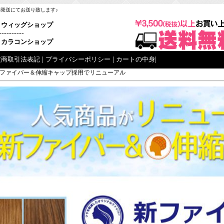
梱発送にてお送り致します♪
ウィッグショップ
----------
カラコンショップ
定商取引法表記
|
プライバシーポリシー
|
カートの中身
|
ファイバー＆伸縮キャップ採用でリニューアル