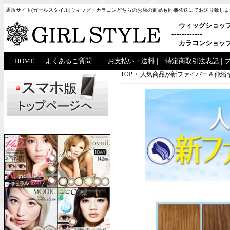
通販サイト(ガールスタイル)ウィッグ・カラコンどちらのお店の商品も同梱発送にてお送り致しま
ウィッグショッ
------------
カラコンショッ
|
HOME
|
よくあるご質問
|
お支払い・送料
|
特定商取引法表記
|
TOP
>
人気商品が新ファイバー＆伸縮