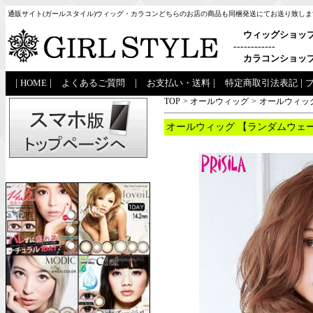
通販サイト(ガールスタイル)ウィッグ・カラコンどちらのお店の商品も同梱発送にてお送り致しま
ウィッグショッ
------------
カラコンショッ
|
HOME
|
よくあるご質問
|
お支払い・送料
|
特定商取引法表記
|
TOP
>
オールウィッグ
>
オールウィッグ
オールウィッグ 【ランダムウェー