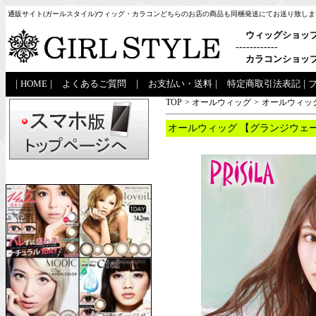
通販サイト(ガールスタイル)ウィッグ・カラコンどちらのお店の商品も同梱発送にてお送り致しま
ウィッグショッ
------------
カラコンショッ
|
HOME
|
よくあるご質問
|
お支払い・送料
|
特定商取引法表記
|
TOP
>
オールウィッグ
>
オールウィッグ
オールウィッグ 【グランジウェー