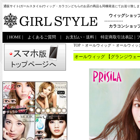
通販サイト(ガールスタイル)ウィッグ・カラコンどちらのお店の商品も同梱発送にてお送り致しま
ウィッグショッ
------------
カラコンショッ
|
HOME
|
よくあるご質問
|
お支払い・送料
|
特定商取引法表記
|
TOP
>
オールウィッグ
>
オールウィッグ
オールウィッグ 【グランジウェー