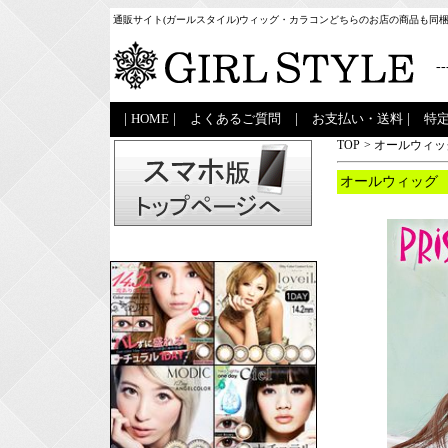
通販サイト(ガールスタイル)ウィッグ・カラコンどちらのお店の商品も同
--
|
HOME
|
よくあるご質問
|
お支払い・送料
|
特
TOP
>
オールウィッ
オールウィッグ 