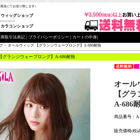
梱発送にてお送り致します♪
ウィッグショップ
----------
カラコンショップ
定商取引法表記
|
プライバシーポリシー
|
カートの中身
|
グ
>
オールウィッグ 【グランジウェーブロング】A-686耐熱
【グランジウェーブロング】A-686耐熱
オール
【グラ
A-686
商品番号：A-
販売価格
(税込