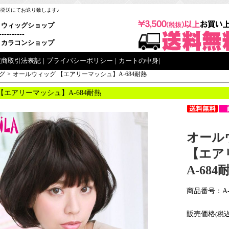
梱発送にてお送り致します♪
ウィッグショップ
----------
カラコンショップ
定商取引法表記
|
プライバシーポリシー
|
カートの中身
|
グ
>
オールウィッグ 【エアリーマッシュ】A-684耐熱
【エアリーマッシュ】A-684耐熱
オール
【エア
A-684
商品番号：A-
販売価格
(税込