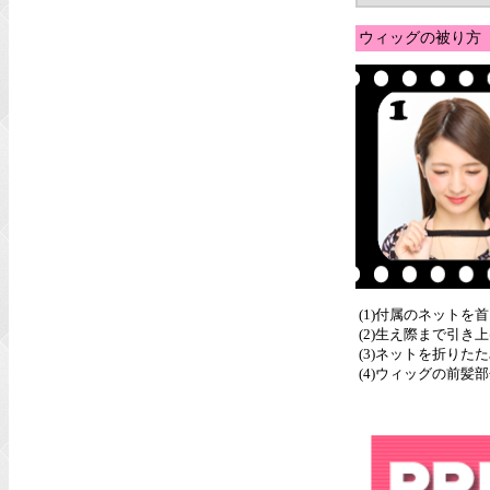
ウィッグの被り方
(1)付属のネットを
(2)生え際まで引
(3)ネットを折りた
(4)ウィッグの前