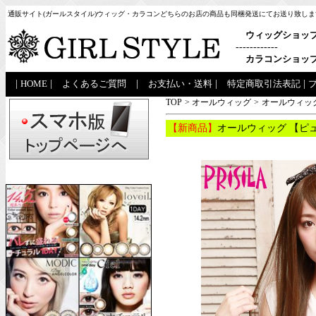
通販サイト(ガールスタイル)ウィッグ・カラコンどちらのお店の商品も同梱発送にてお送り致しま
ウィッグショッ
------------
カラコンショッ
|
HOME
|
よくあるご質問
|
お支払い・送料
|
特定商取引法表記
|
TOP
>
オールウィッグ
>
オールウィッグ
【新商品】
オールウィッグ 【ピュ