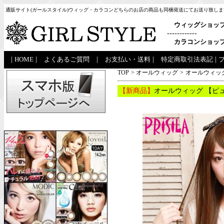
通販サイト(ガールスタイル)ウィッグ・カラコンどちらのお店の商品も同梱発送にてお送り致しま
ウィッグショッ
------------
カラコンショッ
|
HOME
|
よくあるご質問
|
お支払い・送料
|
特定商取引法表記
|
TOP
>
オールウィッグ
>
オールウィッグ
【新商品】
オールウィッグ 【ピュ