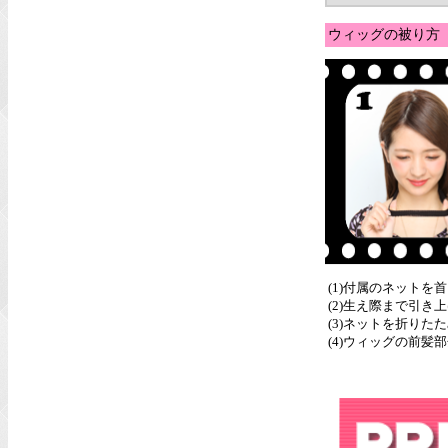
ウィッグの被り方
(1)付属のネットを
(2)生え際まで引
(3)ネットを折りた
(4)ウィッグの前