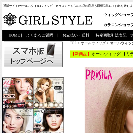
通販サイト(ガールスタイル)ウィッグ・カラコンどちらのお店の商品も同梱発送にてお送り致しま
ウィッグショッ
------------
カラコンショッ
|
HOME
|
よくあるご質問
|
お支払い・送料
|
特定商取引法表記
|
TOP
>
オールウィッグ
>
オールウィッグ
【新商品】
オールウィッグ 【ミデ