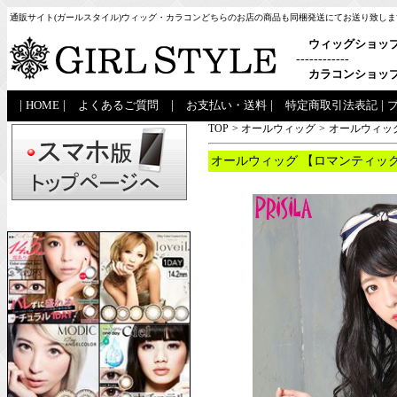
通販サイト(ガールスタイル)ウィッグ・カラコンどちらのお店の商品も同梱発送にてお送り致しま
ウィッグショッ
------------
カラコンショッ
|
HOME
|
よくあるご質問
|
お支払い・送料
|
特定商取引法表記
|
TOP
>
オールウィッグ
>
オールウィッグ
オールウィッグ 【ロマンティック